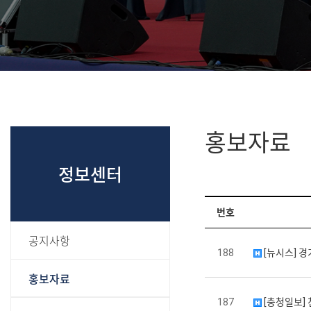
홍보자료
정보센터
번호
공지사항
188
[뉴시스] 경
홍보자료
187
[충청일보]