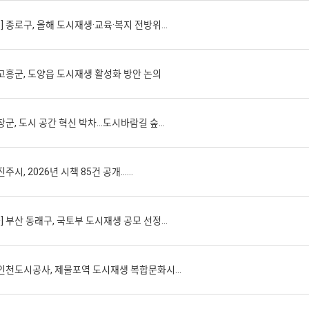
 종로구, 올해 도시재생·교육·복지 전방위…
 고흥군, 도양읍 도시재생 활성화 방안 논의
창군, 도시 공간 혁신 박차…도시바람길 숲…
주시, 2026년 시책 85건 공개...…
 부산 동래구, 국토부 도시재생 공모 선정…
 인천도시공사, 제물포역 도시재생 복합문화시…