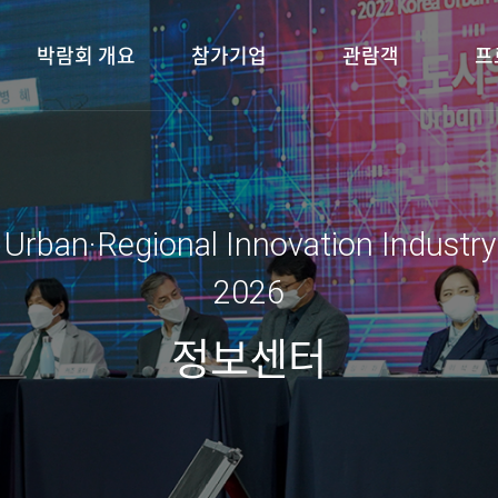
박람회 개요
참가기업
관람객
프
 Urban·Regional Innovation Industr
2026
정보센터