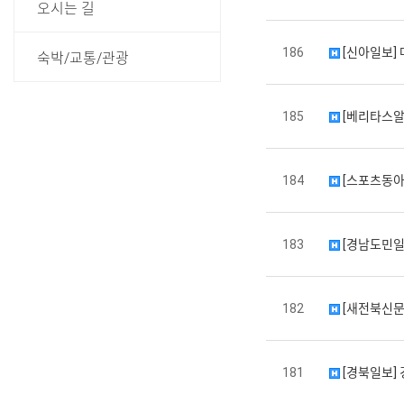
오시는 길
186
[신아일보]
숙박/교통/관광
185
[베리타스알파
184
[스포츠동아]
183
[경남도민일보
182
[새전북신문
181
[경북일보] 