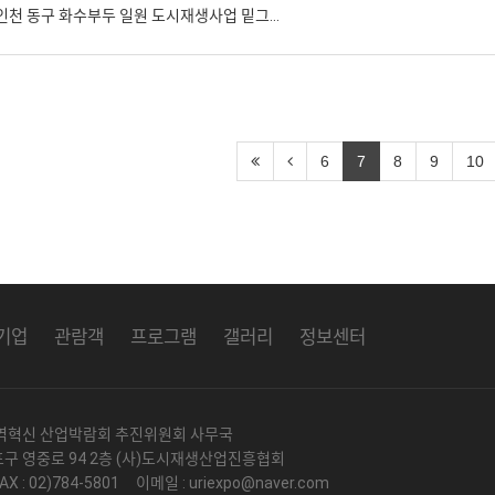
 인천 동구 화수부두 일원 도시재생사업 밑그…
6
7
8
9
10
기업
관람객
프로그램
갤러리
정보센터
지역혁신 산업박람회 추진위원회 사무국
포구 영중로 94 2층 (사)도시재생산업진흥협회
FAX : 02)784-5801 이메일 : uriexpo@naver.com