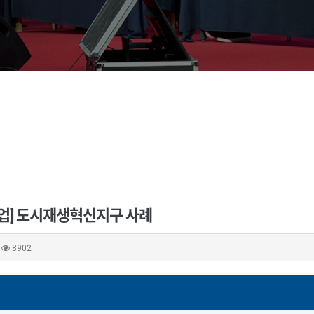
업] 도시재생혁신지구 사례
8902