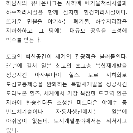
하남시의 유니온파크는 지하에 폐기물처리시설과
하수처리시설을 함께 설치한 환경처리시설이다.
뜨거운 민원을 야기하는 폐기물, 하수처리장을
지하화하고, 그 땅에는 대규모 공원을 조성해
박수를 받는다.
도쿄의 혁신공간이 세계의 관광객을 불러들인다.
34년에 걸쳐 일본 최고의 초고층 복합재개발을
성공시킨 아자부다이 힐즈, 도로 지하화로
도심교통체증을 완화하는 복합재개발을 성공시킨
도라노몬 힐즈, 세계에서 가장 복잡한 도쿄역 인근
지하에 환승센터를 조성한 미드타운 야에수 등
반도체기술이나 자동차생산에서는 일본에
아쉬움이 없는데, 도시개발분야에서는 뒤처지고
있다.