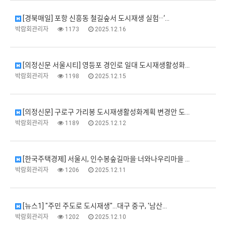
[경북매일] 포항 신흥동 철길숲서 도시재생 실험···‘…
박람회관리자
1173
2025.12.16
[의정신문 서울시티] 영등포 경인로 일대 도시재생활성화…
박람회관리자
1198
2025.12.15
[의정신문] 구로구 가리봉 도시재생활성화계획 변경안 도…
박람회관리자
1189
2025.12.12
[한국주택경제] 서울시, 인수봉숲길마을·너와나우리마을 …
박람회관리자
1206
2025.12.11
[뉴스1] "주민 주도로 도시재생"…대구 중구, '남산…
박람회관리자
1202
2025.12.10