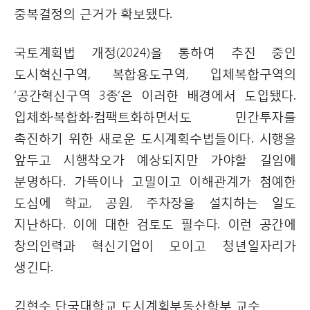
중복결정의 근거가 확보됐다.
국토계획법 개정(2024)을 통하여 추진 중인
도시혁신구역, 복합용도구역, 입체복합구역의
‘공간혁신구역 3종’은 이러한 배경에서 도입됐다.
입체화·복합화·컴팩트화하면서도 민간투자를
촉진하기 위한 새로운 도시계획수법들이다. 시행을
앞두고 시행착오가 예상되지만 가야할 길임에
분명하다. 가뜩이나 고밀이고 이해관계가 첨예한
도심에 학교, 공원, 주차장을 설치하는 일도
지난하다. 이에 대한 검토도 필수다. 이런 공간에
창의인력과 혁신기업이 모이고 청년일자리가
생긴다.
김현수 단국대학교 도시계획부동산학부 교수