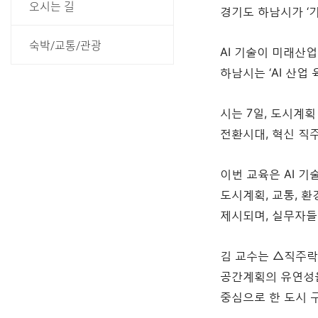
오시는 길
경기도 하남시가 ‘
숙박/교통/관광
AI 기술이 미래산
하남시는 ‘AI 산
시는 7일, 도시계
전환시대, 혁신 직주
이번 교육은 AI 
도시계획, 교통, 환
제시되며, 실무자들
김 교수는 △직주락
공간계획의 유연성을 
중심으로 한 도시 