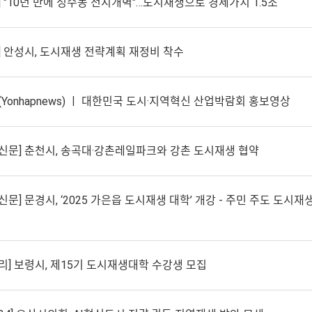
 "10년 만에 성수동 천지개벽"…도시재생으로 경제가치 1.5조
] 안성시, 도시재생 전략계획 재정비 착수
Yonhapnews) ㅣ 대한민국 도시·지역혁신 산업박람회 홍보영상
신문] 춘천시, 송곡대·강촌레일파크와 강촌 도시재생 협약
문] 문경시, ‘2025 가은읍 도시재생 대학’ 개강 - 주민 주도 도시재
리] 보령시, 제15기 도시재생대학 수강생 모집