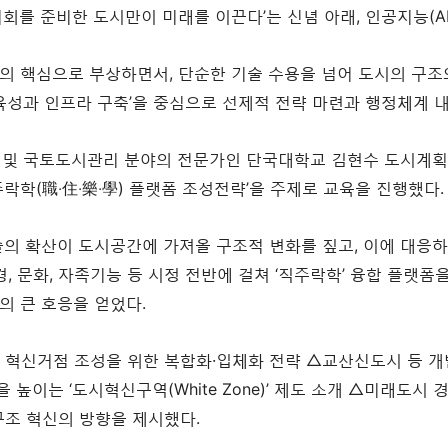
기회를 준비한 도시만이 미래를 이끈다’는 신념 아래, 인공지능(A
업의 핵심으로 부상하면서, 단순한 기술 수용을 넘어 도시의 구조
업 육성과 인프라 구축’을 중심으로 선제적 전략 마련과 행정체계 
획 및 국토도시관리 분야의 전문가인 단국대학교 김현수 도시계획·
락학(職‧住‧樂‧學) 플랫폼 조성전략’을 주제로 교육을 진행했다.
기술의 확산이 도시공간에 가져올 구조적 변화를 짚고, 이에 대응
경, 문화, 자족기능 등 시정 전반에 걸쳐 ‘직주락학’ 융합 플랫
의 큰 호응을 얻었다.
 혁신거점 조성을 위한 복합화·입체화 전략 △교산신도시 등 개발
높이는 ‘도시혁신구역(White Zone)’ 제도 소개 △미래도시
구조 혁신의 방향을 제시했다.