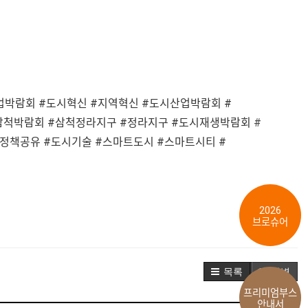
업박람회 #도시혁신 #지역혁신 #도시산업박람회 #
삼척박람회 #삼척정라지구 #정라지구 #도시재생박람회 #
정책공유 #도시기술 #스마트도시 #스마트시티 #
2026
브로슈어
목록
답변
프리미엄부스
안내서