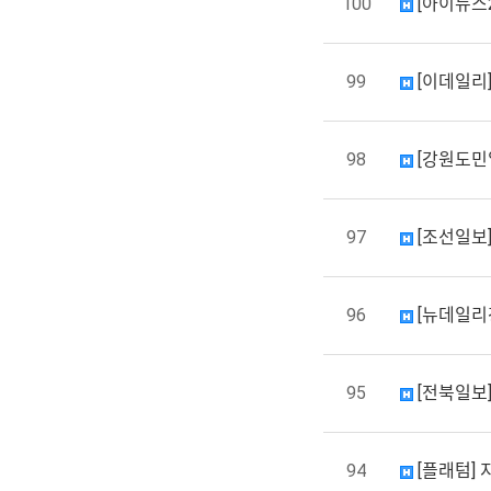
100
[아이뉴스2
99
[이데일리]
98
[강원도민
97
[조선일보]
96
[뉴데일리강
95
[전북일보
94
[플래텀] 