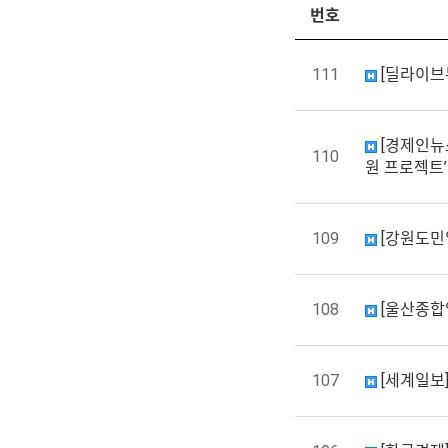
번호
111
[딜라이브
[경제인뉴
110
원 프로젝트’
109
[강원도민
108
[울산종합
107
[세계일보]