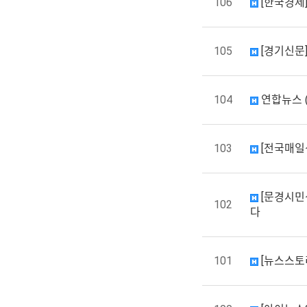
106
[한국경제]
105
[경기신문
104
연합뉴스 (
103
[전국매일
[문경시민신
102
다
101
[뉴스스토