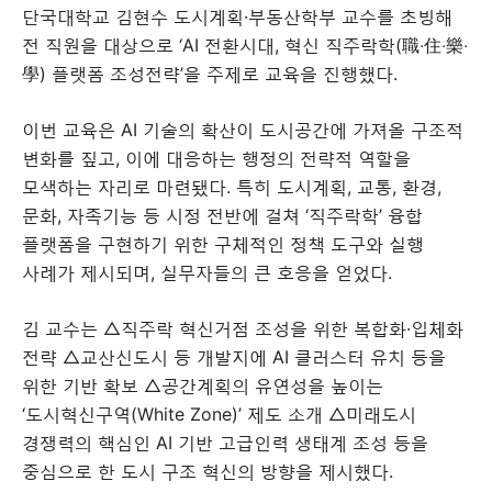
단국대학교 김현수 도시계획·부동산학부 교수를 초빙해
전 직원을 대상으로 ‘AI 전환시대, 혁신 직주락학(職‧住‧樂‧
學) 플랫폼 조성전략’을 주제로 교육을 진행했다.
이번 교육은 AI 기술의 확산이 도시공간에 가져올 구조적
변화를 짚고, 이에 대응하는 행정의 전략적 역할을
모색하는 자리로 마련됐다. 특히 도시계획, 교통, 환경,
문화, 자족기능 등 시정 전반에 걸쳐 ‘직주락학’ 융합
플랫폼을 구현하기 위한 구체적인 정책 도구와 실행
사례가 제시되며, 실무자들의 큰 호응을 얻었다.
김 교수는 △직주락 혁신거점 조성을 위한 복합화·입체화
전략 △교산신도시 등 개발지에 AI 클러스터 유치 등을
위한 기반 확보 △공간계획의 유연성을 높이는
‘도시혁신구역(White Zone)’ 제도 소개 △미래도시
경쟁력의 핵심인 AI 기반 고급인력 생태계 조성 등을
중심으로 한 도시 구조 혁신의 방향을 제시했다.