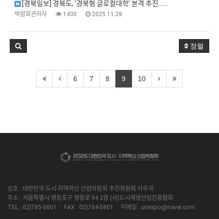
[경북일보] 경북도, ‘경북형 글로컬대학’ 본격 추진……
박람회관리자
1430
2025.11.28
정렬
6
7
8
9
10
상호 : 대한민국 도시·지역혁신 산업박람회 추진위원회 사무국
주소 : 서울특별시 영등포구 영중로 94 2층 (사)도시재생산업진흥협회
TEL : 02)785-5801 FAX : 02)784-5801 이메일 : uriexpo@naver.com