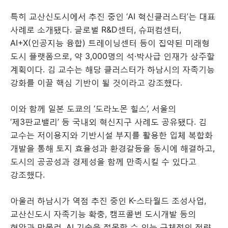
특히 교산신도시에서 추진 중인 ‘AI 혁신클러스터’는 대표
사례로 소개됐다. 글로벌 R&D센터, 슈퍼컴센터,
AI+X(인공지능 융합) 트레이닝센터 등이 집약된 미래형
도시 플랫폼으로, 약 3,000명의 석·박사급 인재가 상주할
계획이다. 김 교수는 해당 클러스터가 하남시의 자족기능
강화를 이끌 핵심 기반이 될 것이라고 강조했다.
이와 함께 일본 도쿄의 ‘도라노몬 힐스’, 서울의
‘제3판교밸리’ 등 국내외 혁신지구 사례도 공유됐다. 김
교수는 저이용지와 기반시설 부지를 활용한 입체 복합화
개발을 통해 토지 효율성과 환경갈등을 동시에 해결하고,
도시의 공공성과 경제성을 함께 만족시킬 수 있다고
강조했다.
아울러 하남시가 역점 추진 중인 K-스타월드 조성사업,
교산신도시 자족기능 확충, 캠프콜번 도시개발 등의
현안과 맞물려, AI 기술을 접목할 수 있는 구체적인 전략