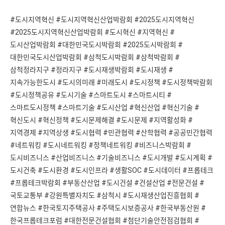
#도시지역혁신 #도시지역혁신산업박람회 #2025도시지역혁신
#2025도시지역혁신산업박람회 #도시혁신 #지역혁신 #
도시산업박람회 #대한민국도시박람회 #2025도시박람회 #
대한민국도시산업박람회 #삼척도시박람회 #삼척박람회 #
삼척정라지구 #정라지구 #도시재생박람회 #도시재생 #
지속가능한도시 #도시의미래 #미래도시 #도시정책 #도시정책박람회
#도시정책공유 #도시기술 #스마트도시 #스마트시티 #
스마트도시정책 #스마트기술 #도시산업 #혁신산업 #혁신기술 #
혁신도시 #혁신정책 #도시문제해결 #도시문제 #지역활성화 #
지역경제 #지역상생 #도시협력 #민관협력 #산학협력 #공공민간협력
#네트워킹 #도시네트워킹 #정책네트워킹 #비즈니스박람회 #
도시비즈니스 #산업비즈니스 #기술비즈니스 #도시개발 #도시계획 #
도시건축 #도시환경 #도시인프라 #생활SOC #도시데이터 #프롭테크
#프롭테크박람회 #부동산산업 #도시건설 #건설산업 #전문건설 #
국토교통부 #강원특별자치도 #삼척시 #도시재생산업진흥협회 #
연합뉴스 #한국토지주택공사 #주택도시보증공사 #한국부동산원 #
한국프롭테크포럼 #대한전문건설협회 #첨단기술안전점검협회 #