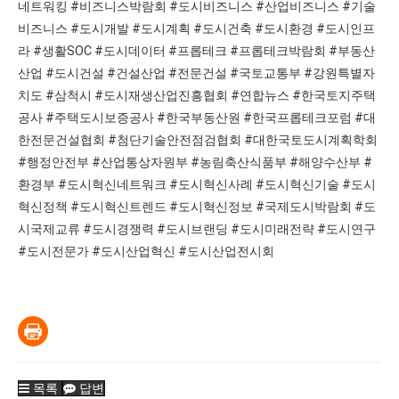
네트워킹 #비즈니스박람회 #도시비즈니스 #산업비즈니스 #기술
비즈니스 #도시개발 #도시계획 #도시건축 #도시환경 #도시인프
라 #생활SOC #도시데이터 #프롭테크 #프롭테크박람회 #부동산
산업 #도시건설 #건설산업 #전문건설 #국토교통부 #강원특별자
치도 #삼척시 #도시재생산업진흥협회 #연합뉴스 #한국토지주택
공사 #주택도시보증공사 #한국부동산원 #한국프롭테크포럼 #대
한전문건설협회 #첨단기술안전점검협회 #대한국토도시계획학회
#행정안전부 #산업통상자원부 #농림축산식품부 #해양수산부 #
환경부 #도시혁신네트워크 #도시혁신사례 #도시혁신기술 #도시
혁신정책 #도시혁신트렌드 #도시혁신정보 #국제도시박람회 #도
시국제교류 #도시경쟁력 #도시브랜딩 #도시미래전략 #도시연구
#도시전문가 #도시산업혁신 #도시산업전시회
목록
답변