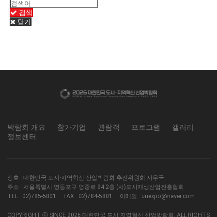
검색
닫기
박람회 개요
참가기업
관람객
프로그램
갤러리
정보센터
상호 : 대한민국 도시·지역혁신 산업박람회 추진위원회 사무국
주소 : 서울특별시 영등포구 영중로 94 2층 (사)도시재생산업진흥협회
TEL : 02)785-5801 FAX : 02)784-5801 이메일 : uriexpo@naver.com
COPYRIGHT ⓒ SINCE 2026 대한민국 도시·지역혁신 산업박람회. ALL RIGHTS