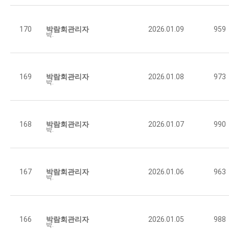
[중도일보] 경주시-국가철도공단, 옛 경주역 도시재생 …
170
박람회관리자
2026.01.09
959
박람회관리자
959
2026.01.09
[뉴스1] 진천 옛 전통시장터 복합커뮤니티센터·도시재생
169
박람회관리자
2026.01.08
973
박람회관리자
973
2026.01.08
[연합뉴스] 동해시 삼화지구 도시재생 '플랫폼·온실' …
168
박람회관리자
2026.01.07
990
박람회관리자
990
2026.01.07
[아시아경제] 영주시 풍기읍 동부리, 국토부 도시재생 …
167
박람회관리자
2026.01.06
963
박람회관리자
963
2026.01.06
[대한경제] 세계유산도시 고령, 도시재생으로 다시 숨 …
166
박람회관리자
2026.01.05
988
박람회관리자
988
2026.01.05