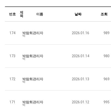
제
번호
이름
날짜
조회
목
[기호일보] 인천 동구 화수부두 일원 도시재생사업 밑그…
174
박람회관리자
2026.01.16
989
박람회관리자
989
2026.01.16
[신아일보] 홍천군, 2026년 도시재생 ‘행복동행 집…
173
박람회관리자
2026.01.14
980
박람회관리자
980
2026.01.14
[더팩트] 광명시, ‘지속가능한 도시재생 성과’로 3년…
172
박람회관리자
2026.01.13
969
박람회관리자
969
2026.01.13
동해시, 도시재생사업 국토교통부 장관 기관 표창 수상
171
박람회관리자
2026.01.12
995
박람회관리자
995
2026.01.12