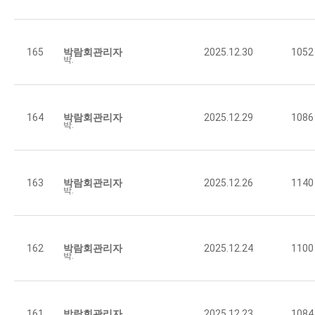
[한국경제] 카페·체험장…노후 주거지에 활력 불어넣은 …
165
박람회관리자
2025.12.30
1052
박람회관리자
1052
2025.12.30
[매일일보] 여주시도시재생지원센터, 원도심 활성화 ‘우…
164
박람회관리자
2025.12.29
1086
박람회관리자
1086
2025.12.29
[아시아투데이] 군산시, 이달 말까지 ‘광역해양레저체험…
163
박람회관리자
2025.12.26
1140
박람회관리자
1140
2025.12.26
[중도일보] 정읍시, 도시재생 성과 공유 우수 도지사표…
162
박람회관리자
2025.12.24
1100
박람회관리자
1100
2025.12.24
[뉴스1] 당진시, 국토부 도시재생 공모 2건 동시 선…
161
박람회관리자
2025.12.23
1084