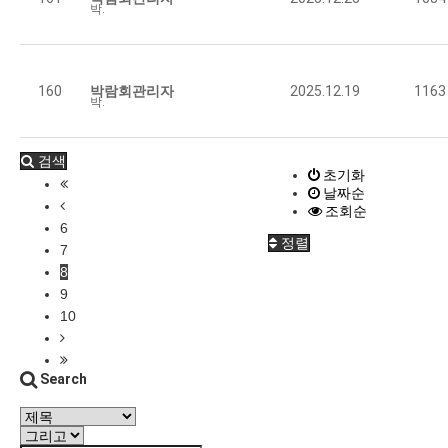
박람회관리자
1084
2025.12.23
[KBS뉴스] 원주, 학성동 도시재생 다음 달 완료
160
박람회관리자
2025.12.19
1163
박람회관리자
1163
2025.12.19
검색
초기화
날짜순
조회순
6
정렬
7
8
9
10
Search