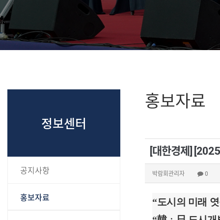
홍보자료
정보센터
[대한경제] [2
공지사항
박람회관리자
0
홍보자료
“도시의 미래 엿
“韓ㆍ日 도시개