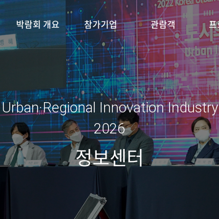
박람회 개요
참가기업
관람객
프
 Urban·Regional Innovation Industr
2026
정보센터