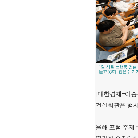
1일 서울 논현동 건
듣고 있다. 안윤수 기자 
[대한경제=이승윤
건설회관은 행사
올해 포럼 주제는