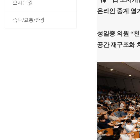
오시는 길
온라인 중계 열
숙박/교통/관광
성일종 의원 “
공간 재구조화 