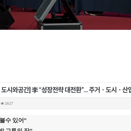
025 도시와공간] 李 “성장전략 대전환”… 주거ㆍ도시ㆍ
2627
볼수 있어”
발 교류의 장”