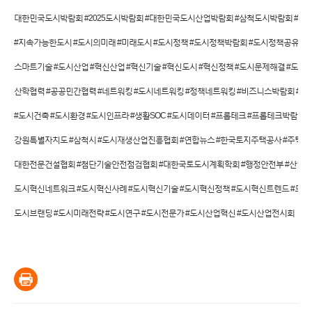
대한민국도시박람회 #2025도시박람회 #대한민국도시산업박람회 #삼척도시박람회 #삼
#지속가능한도시 #도시의미래 #미래도시 #도시정책 #도시정책박람회 #도시정책공유 #도
스마트기술 #도시산업 #혁신산업 #혁신기술 #혁신도시 #혁신정책 #도시문제해결 #도시문
산학협력 #공공민간협력 #네트워킹 #도시네트워킹 #정책네트워킹 #비즈니스박람회 #도
#도시건축 #도시환경 #도시인프라 #생활SOC #도시데이터 #프롭테크 #프롭테크박람회 
강원특별자치도 #삼척시 #도시재생산업진흥협회 #연합뉴스 #한국토지주택공사 #주택도
대한전문건설협회 #첨단기술안전점검협회 #대한국토도시계획학회 #행정안전부 #산업통상
도시혁신네트워크 #도시혁신사례 #도시혁신기술 #도시혁신정책 #도시혁신트렌드 #도시
도시브랜딩 #도시미래전략 #도시연구 #도시전문가 #도시산업혁신 #도시산업전시회