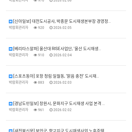
박람회관리자
970
2026.02.06
[신아일보] 대전도시공사, 박종문 도시재생본부장 경영정…
박람회관리자
920
2026.02.05
[베리타스알파] 울산대 RISE사업단, '울산 도시재생…
박람회관리자
910
2026.02.04
[스포츠동아] 포항 청림·일월동, ‘맑음 충전’ 도시재…
박람회관리자
883
2026.02.03
[경남도민일보] 창원시, 문화지구 도시재생 사업 본격 …
박람회관리자
961
2026.02.02
[새전북신문] 부안군, 향교지구 도시재생사업 노후주택 …