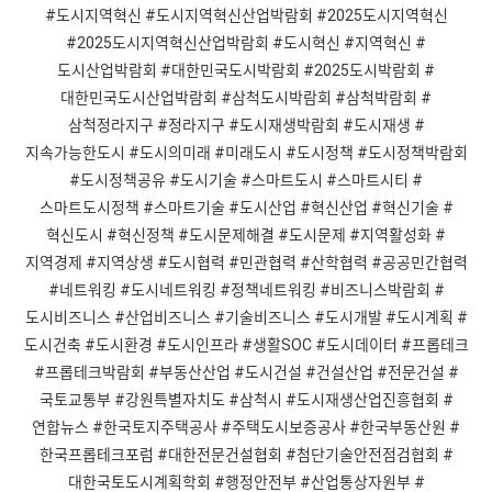
#도시지역혁신 #도시지역혁신산업박람회 #2025도시지역혁신
#2025도시지역혁신산업박람회 #도시혁신 #지역혁신 #
도시산업박람회 #대한민국도시박람회 #2025도시박람회 #
대한민국도시산업박람회 #삼척도시박람회 #삼척박람회 #
삼척정라지구 #정라지구 #도시재생박람회 #도시재생 #
지속가능한도시 #도시의미래 #미래도시 #도시정책 #도시정책박람회
#도시정책공유 #도시기술 #스마트도시 #스마트시티 #
스마트도시정책 #스마트기술 #도시산업 #혁신산업 #혁신기술 #
혁신도시 #혁신정책 #도시문제해결 #도시문제 #지역활성화 #
지역경제 #지역상생 #도시협력 #민관협력 #산학협력 #공공민간협력
#네트워킹 #도시네트워킹 #정책네트워킹 #비즈니스박람회 #
도시비즈니스 #산업비즈니스 #기술비즈니스 #도시개발 #도시계획 #
도시건축 #도시환경 #도시인프라 #생활SOC #도시데이터 #프롭테크
#프롭테크박람회 #부동산산업 #도시건설 #건설산업 #전문건설 #
국토교통부 #강원특별자치도 #삼척시 #도시재생산업진흥협회 #
연합뉴스 #한국토지주택공사 #주택도시보증공사 #한국부동산원 #
한국프롭테크포럼 #대한전문건설협회 #첨단기술안전점검협회 #
대한국토도시계획학회 #행정안전부 #산업통상자원부 #