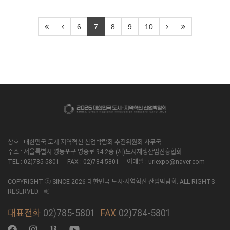
6
7
8
9
10
상호 : 대한민국 도시·지역혁신 산업박람회 추진위원회 사무국
주소 : 서울특별시 영등포구 영중로 94 2층 (사)도시재생산업진흥협회
TEL : 02)785-5801 FAX : 02)784-5801 이메일 : uriexpo@naver.com
COPYRIGHT ⓒ SINCE 2026 대한민국 도시·지역혁신 산업박람회. ALL RIGHTS
RESERVED.
대표전화
02)785-5801
FAX
02)784-5801