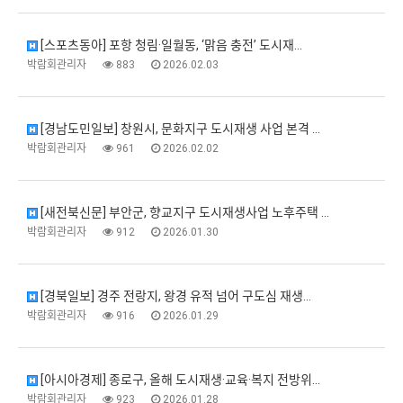
[스포츠동아] 포항 청림·일월동, ‘맑음 충전’ 도시재…
박람회관리자
883
2026.02.03
[경남도민일보] 창원시, 문화지구 도시재생 사업 본격 …
박람회관리자
961
2026.02.02
[새전북신문] 부안군, 향교지구 도시재생사업 노후주택 …
박람회관리자
912
2026.01.30
[경북일보] 경주 전랑지, 왕경 유적 넘어 구도심 재생…
박람회관리자
916
2026.01.29
[아시아경제] 종로구, 올해 도시재생·교육·복지 전방위…
박람회관리자
923
2026.01.28