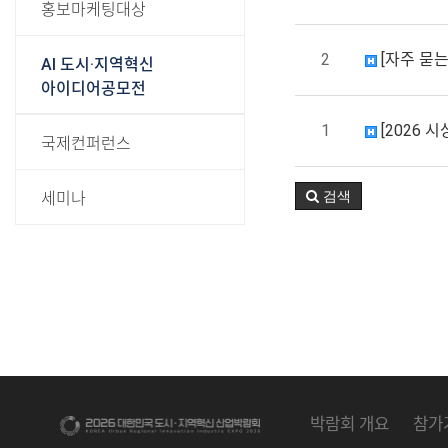
홍보마케팅대상
2
[자주 묻는
AI 도시·지역혁신
아이디어공모전
1
[2026 
국제컨퍼런스
검색
세미나
박람회 개요
참가